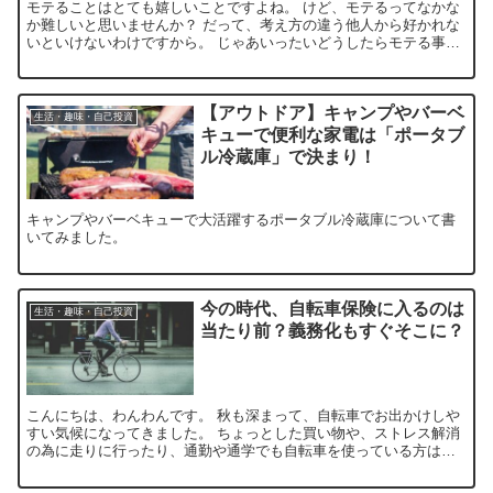
モテることはとても嬉しいことですよね。 けど、モテるってなかな
か難しいと思いませんか？ だって、考え方の違う他人から好かれな
いといけないわけですから。 じゃあいったいどうしたらモテる事が
できるのか。 みなさんは一人暮らしはモテると聞いた事あ...
【アウトドア】キャンプやバーベ
生活・趣味・自己投資
キューで便利な家電は「ポータブ
ル冷蔵庫」で決まり！
キャンプやバーベキューで大活躍するポータブル冷蔵庫について書
いてみました。
今の時代、自転車保険に入るのは
生活・趣味・自己投資
当たり前？義務化もすぐそこに？
こんにちは、わんわんです。 秋も深まって、自転車でお出かけしや
すい気候になってきました。 ちょっとした買い物や、ストレス解消
の為に走りに行ったり、通勤や通学でも自転車を使っている方は多
いでしょう。 でも万が一の事故やトラブルの際はどうしたら...