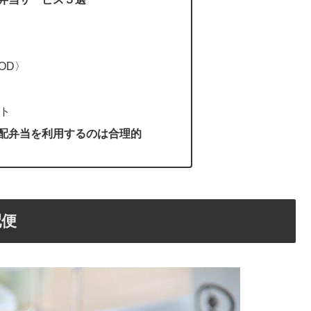
OD〉
ト
配弁当を利用するのは合理的
配便