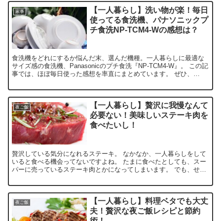
【一人暮らし】洗い物が楽！毎日
家事
使ってる食洗機、パナソニックプ
チ食洗NP-TCM4-Wの感想は？
食洗機をどれにするか悩んだ末、選んだ機種。一人暮らしに最適な
サイズ感の食洗機、Panasonicのプチ食洗『NP-TCM4-W』。 この記
事では、ほぼ毎日使った感想を率直にまとめています。 ぜひ、
Panasonicのプチ食洗『NP-TCM4-W』気になっている人は参考にし
てみてください。
【一人暮らし】贅沢に我慢なんて
夜ご飯
必要ない！美味しいステーキ肉を
食べたいし！
贅沢している気分になれるステーキ。 なかなか、一人暮らしをして
いると食べる機会ってないですよね。 たまに食べたとしても、スー
パーに売っているステーキ肉とかになってしまいます。 でも、せっ
かく贅沢なステーキを楽しみたいならとことん贅沢にしない...
【一人暮らし】料理ベタでも大丈
夜ご飯
夫！贅沢な夜ご飯レシピと節約
術！