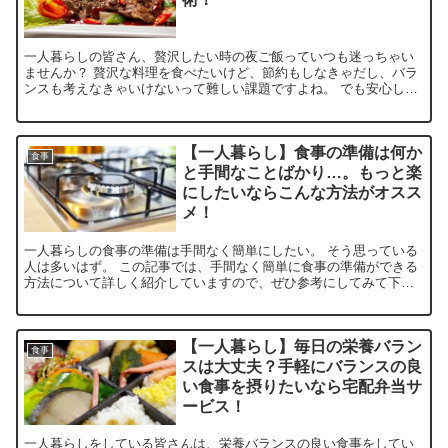
一人暮らしの皆さん、贅沢したい時の夜ご飯っていつも迷っちゃい
ませんか？ 贅沢な料理を食べたいけど、節約もしなきゃだし、バラ
ンスも考えなきゃいけないって難しい課題ですよね。 でも安心して
ください！ この記事では「一人暮らしの贅沢な夜ご飯レシピ...
【一人暮らし】食事の準備は何か
食事
と手間なことばかり…。もっと楽
にしたいならこんな方法がオスス
メ！
一人暮らしの食事の準備は手間なく簡単にしたい。 そう思っている
人は多いはず。 この記事では、手間なく簡単に食事の準備ができる
方法について詳しく紹介していますので、ぜひ参考にしてみて下さ
い。
【一人暮らし】毎日の栄養バラン
食事
スは大丈夫？手軽にバランスの良
い食事を摂りたいなら宅配弁当サ
ービス！
一人暮らしをしている皆さんは、栄養バランスの良い食事をしてい