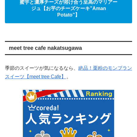
蜜芋と濃厚チーズが溶け合う至高のマリアー
ジュ【お芋のチーズケーキ”Aman
Potato”】
meet tree cafe nakatsugawa
季節のスイーツが気になるなら、
絶品！栗粉のモンブラン
スイーツ【meet tree Cafe】
。