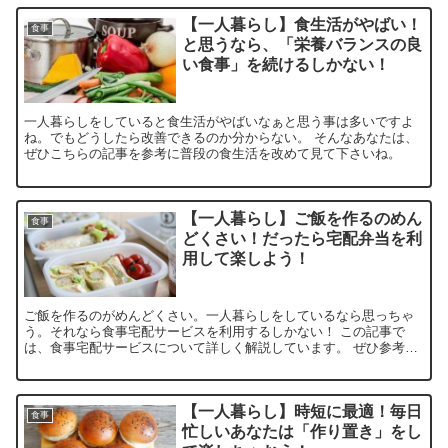
【一人暮らし】食生活がやばい！
食事
と思うなら、「栄養バランスの良
い食事」を続けるしかない！
一人暮らしをしていると食生活がやばいなぁと思う事は多いですよ
ね。でもどうしたら改善できるのか分からない。 そんなあなたは、
ぜひこちらの記事を参考に普段の食生活を改めて見て下さいね。
【一人暮らし】ご飯を作るのめん
食事
どくさい！だったら宅配弁当を利
用して楽しよう！
ご飯を作るのがめんどくさい。一人暮らしをしているなら思っちゃ
う。それなら食事宅配サービスを利用するしかない！ この記事で
は、食事宅配サービスについて詳しく解説しています。 ぜひ参考に
して見て下さい。
【一人暮らし】時短に最適！毎日
食事
忙しいあなたは「作り置き」をし