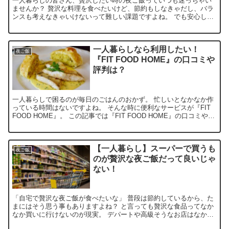
一人暮らしの皆さん、贅沢したい時の夜ご飯っていつも迷っちゃい
ませんか？ 贅沢な料理を食べたいけど、節約もしなきゃだし、バラ
ンスも考えなきゃいけないって難しい課題ですよね。 でも安心して
ください！ この記事では「一人暮らしの贅沢な夜ご飯レシピ...
一人暮らしなら利用したい！
夜ご飯
『FIT FOOD HOME』の口コミや
評判は？
一人暮らしで困るのが毎日のごはんのおかず。 忙しいとなかなか作
っている時間はないですよね。 そんな時に便利なサービスが『FIT
FOOD HOME』。 この記事では『FIT FOOD HOME』の口コミや評
判について紹介しています。 『FI...
【一人暮らし】スーパーで買うも
夜ご飯
のが贅沢な夜ご飯だって良いじゃ
ない！
「自宅で贅沢な夜ご飯が食べたいな」 普段は節約しているから、た
まにはそう思う事もありますよね？ と言っても贅沢な食品ってなか
なか買いに行けないのが現実。 デパートや高級そうなお店はなかな
か行く機会ないですし。 そんな時にはスーパーが最適。 ...