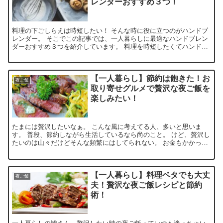
レンダーおすすめ３つ！
料理の下ごしらえは時短したい！ そんな時に役に立つのがハンドブ
レンダー。 そこでこの記事では、一人暮らしに最適なハンドブレン
ダーおすすめ３つを紹介しています。 料理を時短したくてハンドブ
レンダーが気になっているという人は、ぜひ参考にしてみて下さ
い。
【一人暮らし】節約は飽きた！お
夜ご飯
取り寄せグルメで贅沢な夜ご飯を
楽しみたい！
たまには贅沢したいなぁ。 こんな風に考えてる人、多いと思いま
す。 普段、節約しながら生活しているなら尚のこと。 けど、贅沢し
たいのは山々だけどそんな頻繁にはしてられない。 お金もかかっち
ゃうし、それにどんな贅沢なら満足できるのか分からなかっ...
【一人暮らし】料理ベタでも大丈
夜ご飯
夫！贅沢な夜ご飯レシピと節約
術！