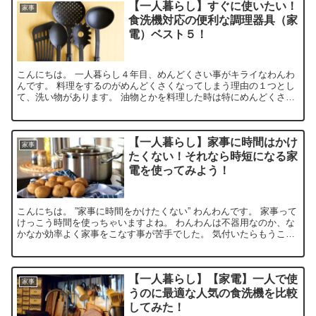
【一人暮らし】すぐに使いたい！
家事
食洗機対応の便利な調理器具（家
電）ベスト５！
こんにちは。 一人暮らし４年目、めんどくさい事がキライなわんわ
んです。 料理をするのがめんどくさくなってしまう理由の１つとし
て、洗い物があります。 油物とかを料理した時は特にめんどくさい
ですよね。 最近では、そんな洗い物を楽にする為に、一人...
【一人暮らし】家事に時間はかけ
家事
たくない！それなら時短になる家
電を使ってみよう！
こんにちは。 ”家事に時間をかけたくない” わんわんです。 家事って
けっこう時間を使っちゃいますよね。 わんわんは不器用なのか、な
かなか効率よく家事をこなす事が苦手でした。 気付いたらもうこん
な時間なんて日がよくありましたよ。 そんなわんわ...
【一人暮らし】【家電】一人で使
家事
うのに最適な人気の食洗機を比較
してみた！