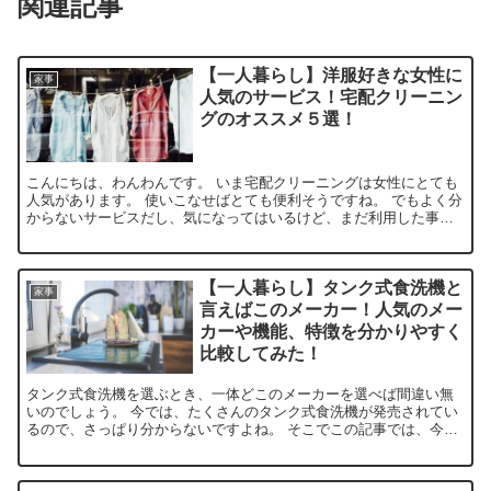
関連記事
【一人暮らし】洋服好きな女性に
家事
人気のサービス！宅配クリーニン
グのオススメ５選！
こんにちは、わんわんです。 いま宅配クリーニングは女性にとても
人気があります。 使いこなせばとても便利そうですね。 でもよく分
からないサービスだし、気になってはいるけど、まだ利用した事が
ないという方って多いと思います。 そこで本記事では ・...
【一人暮らし】タンク式食洗機と
家事
言えばこのメーカー！人気のメー
カーや機能、特徴を分かりやすく
比較してみた！
タンク式食洗機を選ぶとき、一体どこのメーカーを選べば間違い無
いのでしょう。 今では、たくさんのタンク式食洗機が発売されてい
るので、さっぱり分からないですよね。 そこでこの記事では、今人
気のタンク式食洗機のメーカー、機能、特徴を分かりやすく比較し
ています。 ぜひ参考にしてみて下さい。