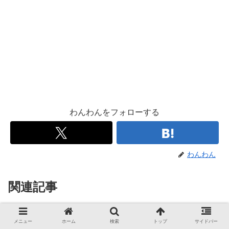
わんわんをフォローする
わんわん
関連記事
【一人暮らし】毎日履く革靴をキ
家事
メニュー
ホーム
検索
トップ
サイドバー