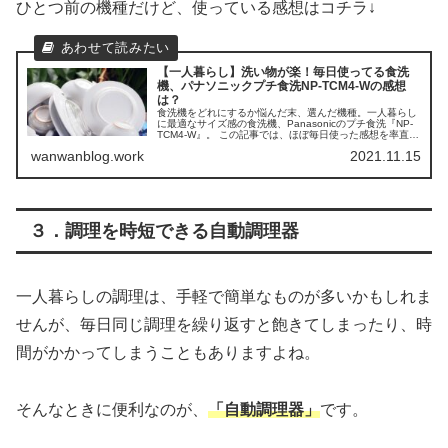
ひとつ前の機種だけど、使っている感想はコチラ↓
【一人暮らし】洗い物が楽！毎日使ってる食洗
機、パナソニックプチ食洗NP-TCM4-Wの感想
は？
食洗機をどれにするか悩んだ末、選んだ機種。一人暮らし
に最適なサイズ感の食洗機、Panasonicのプチ食洗『NP-
TCM4-W』。 この記事では、ほぼ毎日使った感想を率直に
まとめています。 ぜひ、Panasonicのプチ食洗『NP-
wanwanblog.work
2021.11.15
TCM4-W』気になっている人は参考にしてみてください。
３．調理を時短できる自動調理器
一人暮らしの調理は、手軽で簡単なものが多いかもしれま
せんが、毎日同じ調理を繰り返すと飽きてしまったり、時
間がかかってしまうこともありますよね。
そんなときに便利なのが、
「自動調理器」
です。