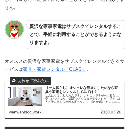
せん。
贅沢な家事家電はサブスクでレンタルするこ
とで、手軽に利用することができるようにな
りますよ。
オススメの贅沢な家事家電をサブスクでレンタルできるサ
ービスは
家具・家電レンタル「CLAS」
。
【一人暮らし】オシャレな部屋にしたいなら家
具や家電をレンタルしてみては？
こんにちは、わんわんです。 いきなりですが一人暮らし、
楽しいですよね。 部屋でどんなダラダラとした生活をしよ
うと誰に何を言われる事もないし、自分の思ったままの事
ができるのでサイコーに自由です。 そんなサイコーな自分
の部屋をもっとオシャレで居...
wanwanblog.work
2020.03.26