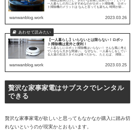
「掃除は面倒だけど、きれいな部屋に住みたい！」という
一人暮らしの方におすすめなのがロボット掃除機。 ロボッ
ト掃除機のメリットは なんと言っても楽ちん 時間が節約
できる 自動で効率的な掃除ができる そんな便利なロボッ
ト掃除機だけど、大きなデメ...
wanwanblog.work
2023.03.26
【一人暮らし】いらないとは限らない！ロボッ
ト掃除機は意外と便利！
一人暮らしにロボット掃除機はいらない！ そんな風に考え
ているなら大きな間違い。 なぜなら、一人暮らしをしてい
る人達の生活スタイルは様々だから。 たとえば、 掃除を
する時間がない人 部屋が広いので掃除がめんどくさい人
掃除の手間を減らしたい人...
wanwanblog.work
2023.03.25
贅沢な家事家電はサブスクでレンタル
できる
贅沢な家事家電が欲しいと思ってもなかなか購入に踏み切
れないというのが現実かとおもいます。