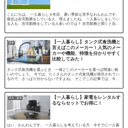
こんにちは。 一人暮らし４年目、暑い季節も苦手なわんわんです。
最近は在宅勤務をしている人、増えましたね。 一人暮らしをしてい
る人も、在宅勤務をしている人多いのでは？ 在宅勤務と聞くと自宅
で仕事できるから羨ましい反面、電気代などが普段より高...
【一人暮らし】タンク式食洗機と
家事
言えばこのメーカー！人気のメー
カーや機能、特徴を分かりやすく
比較してみた！
タンク式食洗機を選ぶとき、一体どこのメーカーを選べば間違い無
いのでしょう。 今では、たくさんのタンク式食洗機が発売されてい
るので、さっぱり分からないですよね。 そこでこの記事では、今人
気のタンク式食洗機のメーカー、機能、特徴を分かりやすく比較し
ています。 ぜひ参考にしてみて下さい。
【一人暮らし】家電をレンタルす
家具・家電
るならセットでお得に！
はい、わんわんです。 一人暮らしを考えている方、今すでに一人暮