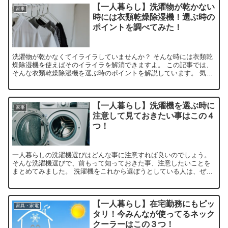
【一人暮らし】洗濯物が乾かない
家事
時には衣類乾燥除湿機！選ぶ時の
ポイントを調べてみた！
洗濯物が乾かなくてイライラしていませんか？ そんな時には衣類乾
燥除湿機を使えばそのイライラを解消できますよ。 この記事では、
そんな衣類乾燥除湿機を選ぶ時のポイントを解説しています。 気に
なっているけど、どんな機種が良いのか分からないという人は、ぜ
ひ読んでみてください。
【一人暮らし】洗濯機を選ぶ時に
家事
注意して見ておきたい事はこの４
つ！
一人暮らしの洗濯機選びはどんな事に注意すれば良いのでしょう。
そんな洗濯機選びで、前もって知っておきた事、注意したいことを
まとめてみました。 洗濯機をこれから選ぼうとしている人は、ぜひ
見てみて下さいね。 きっと洗濯機購入の参考になりますよ。
【一人暮らし】在宅勤務にもピッ
家具・家電
タリ！今みんなが使ってるネック
クーラーはこの３つ！