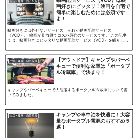
動画配信サービス（VOD）は映
生活・趣味・自己投資
画好きにピッタリ！映画を自宅で
簡単に楽しむためには必須です
よ！
映画好きには外せないサービス、それが動画配信サービス
（VOD）。 映画が見放題でコスパ最強のサービスです。 この記事
では、映画好きにピッタリな動画配信サービス（VOD）を紹介して
います。 動画配信サービス（VOD）をどれにしようか迷っている人
は、ぜひ参考にしてみて下さい。
【アウトドア】キャンプやバーベ
生活・趣味・自己投資
キューで便利な家電は「ポータブ
ル冷蔵庫」で決まり！
キャンプやバーベキューで大活躍するポータブル冷蔵庫について書
いてみました。
キャンプや車中泊を快適に！大容
生活・趣味・自己投資
量なポータブル電源のおすすめ５
選！