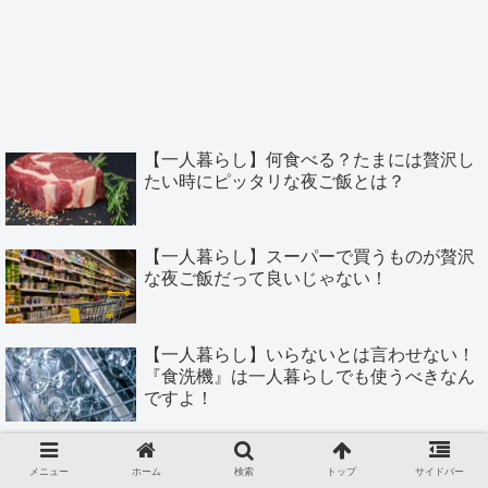
【一人暮らし】何食べる？たまには贅沢し
たい時にピッタリな夜ご飯とは？
【一人暮らし】スーパーで買うものが贅沢
な夜ご飯だって良いじゃない！
【一人暮らし】いらないとは言わせない！
『食洗機』は一人暮らしでも使うべきなん
ですよ！
【一人暮らし】靴を洗う場所に困って
る…。そんな時は靴の宅配クリーニングに
メニュー
ホーム
検索
トップ
サイドバー