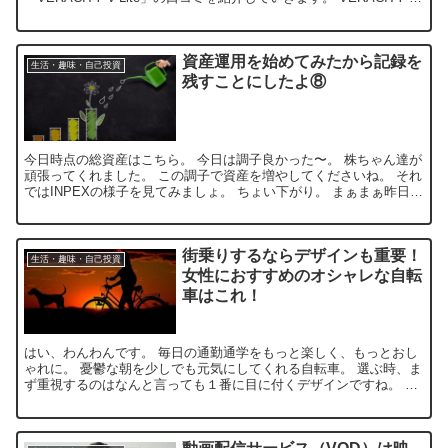
Liteの主な特徴 特定小型原付と...
資産運用を始めてみたから記録を
生活・趣味・自己投資
残すことにしたよ⑧
今日時点の総資産はこちら。 今日は調子良かった〜。 株ちゃん達が
頑張ってくれました。 この調子で資産を増やしてくださいね。 それ
ではINPEXの様子を見てみましょ。 ちょい下がり。 まぁまぁ昨日調
子良かったしこんなもんでしょ。 配当金も増額...
街乗りするならデザインも重要！
生活・趣味・自己投資
女性におすすめのオシャレな自転
車はこれ！
はい、わんわんです。 毎日の通勤通学をもっと楽しく、もっとおし
ゃれに。 憂鬱な朝を少しでも元気にしてくれる自転車。 選ぶ時、ま
ず重視するのはなんと言っても１番に目に付くデザインですね。 あ
なたもおしゃれなデザインの自転車に乗ってテンション上...